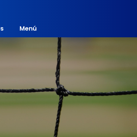
s
Menú