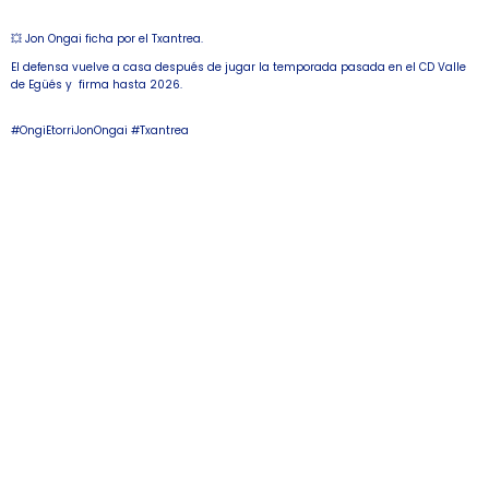
💥 Jon Ongai ficha por el Txantrea.
El defensa vuelve a casa después de jugar la temporada pasada en el CD Valle
de Egüés y firma hasta 2026.
#OngiEtorriJonOngai #Txantrea