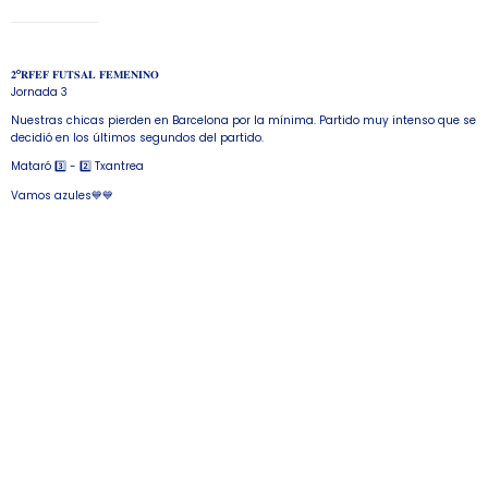
𝟐°𝐑𝐅𝐄𝐅 𝐅𝐔𝐓𝐒𝐀𝐋 𝐅𝐄𝐌𝐄𝐍𝐈𝐍𝐎
Jornada 3
Nuestras chicas pierden en Barcelona por la mínima. Partido muy intenso que se
decidió en los últimos segundos del partido.
Mataró 3️⃣ - 2️⃣ Txantrea
Vamos azules💙💙