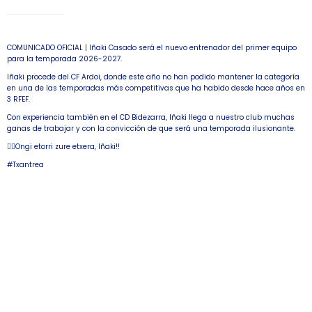
COMUNICADO OFICIAL | Iñaki Casado será el nuevo entrenador del primer equipo
para la temporada 2026-2027.
Iñaki procede del CF Ardoi, donde este año no han podido mantener la categoría
en una de las temporadas más competitivas que ha habido desde hace años en
3 RFEF.
Con experiencia también en el CD Bidezarra, Iñaki llega a nuestro club muchas
ganas de trabajar y con la convicción de que será una temporada ilusionante.
🙋‍♂️Ongi etorri zure etxera, Iñaki!!
#Txantrea