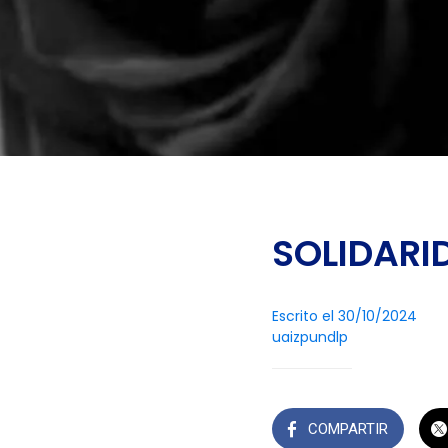
SOLIDARI
Escrito el 30/10/2024
uaizpundlp
COMPARTIR